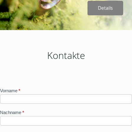
Details
Kontakte
Kontakte
Vorname
*
Nachname
*