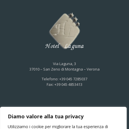
Via Laguna, 3
37010 – San Zeno di Montagna – Verona
Telefono: +39 045 7285037
Fax: +39 045 4853413
Privacy Policy
–
Informativa
–
Cookies
Diamo valore alla tua privacy
Utilizziamo i cookie per migliorare la tua esperienza di